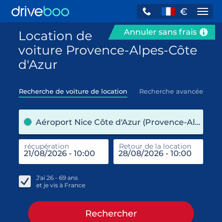
€
Navi
Annuler sans frais
Location de
voiture Provence-Alpes-Côte
d'Azur
Recherche de voiture de location
Recherche avancée
pre
Aéroport Nice Côte d'Azur (Provence-Alpes-Côte d'Azur / France)
récupération
Retour de la location
end
réc
J'ai
26 - 69
ans
et je vis à
France
Rechercher