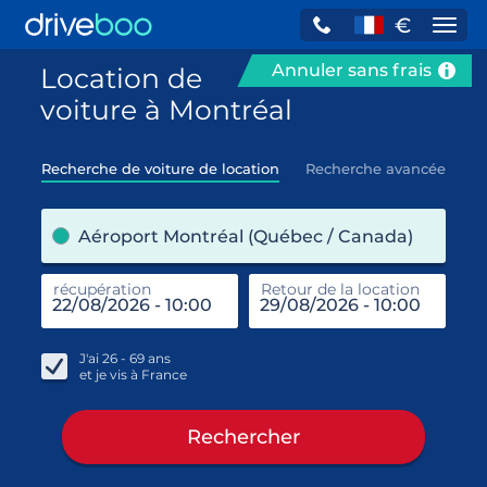
€
Navi
Annuler sans frais
Location de
voiture à Montréal
Recherche de voiture de location
Recherche avancée
pre
Aéroport Montréal (Québec / Canada)
récupération
Retour de la location
end
réc
J'ai
26 - 69
ans
et je vis à
France
Rechercher