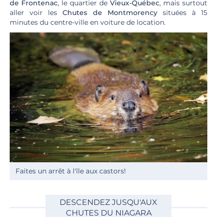
de Frontenac
, le quartier de
Vieux-Québec
, mais surtout
aller voir les
Chutes de Montmorency
situées à 15
minutes du centre-ville en voiture de location.
Faites un arrêt à l'île aux castors!
DESCENDEZ JUSQU'AUX
CHUTES DU NIAGARA