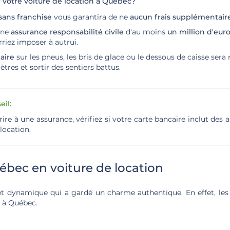
r votre voiture de location à Québec?
 sans franchise
vous garantira de ne
aucun frais supplémentair
une
assurance responsabilité civile
d'au moins
un million d'eur
rriez imposer à autrui.
aire
sur les pneus, les bris de glace ou le dessous de caisse ser
tres et sortir des sentiers battus.
il:
ire à une assurance, vérifiez si votre carte bancaire inclut des
 location.
ébec en voiture de location
 dynamique qui a gardé un charme authentique. En effet, les r
à Québec.