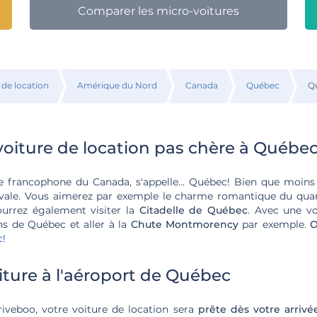
Comparer les micro-voitures
 de location
Amérique du Nord
Canada
Québec
Q
voiture de location pas chère à Québe
ce francophone du Canada, s'appelle... Québec! Bien que moi
rivale. Vous aimerez par exemple le charme romantique du quar
pourrez également visiter la
Citadelle de Québec
. Avec une vo
ns de Québec et aller à la
Chute Montmorency
par exemple.
O
c
!
iture à l'aéroport de Québec
riveboo, votre voiture de location sera
prête dès votre arrivé