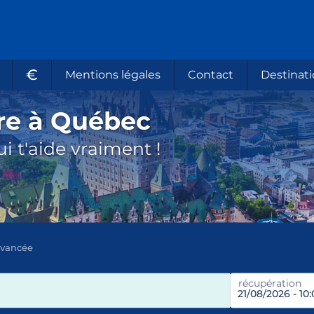
€
Mentions légales
Contact
Destinati
ure à Québec
i t'aide vraiment !
avancée
récupération