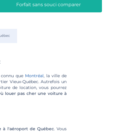
Forfait sans souci comparer
uébec
c
ns connu que
Montréal
, la ville de
tier Vieux-Québec. Autrefois un
iture de location, vous pourrez
ù louer pas cher une voiture à
e à l'aéroport de Québec
. Vous