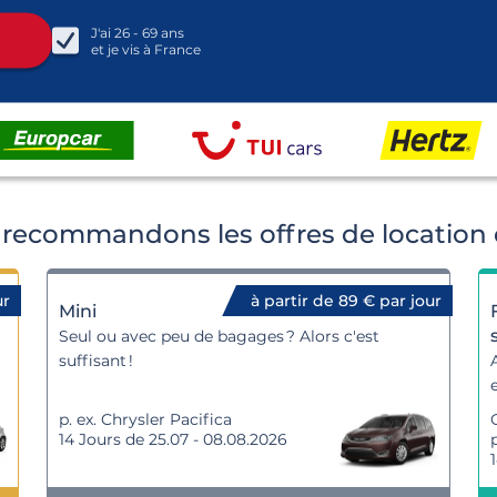
J'ai
26 - 69
ans
et je vis à
France
recommandons les offres de location d
ur
à partir de 89 € par jour
Mini
Seul ou avec peu de bagages ? Alors c'est
suffisant !
p. ex. Chrysler Pacifica
14 Jours de 25.07 - 08.08.2026