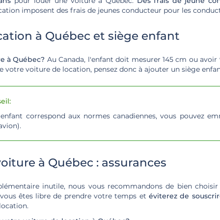
ans
pour louer une voiture à Québec.
Des frais de jeune con
ation imposent des frais de jeunes conducteur pour les conduc
cation à Québec et siège enfant
oire à Québec?
Au Canada, l'enfant doit mesurer 145 cm ou avoir 9
de votre voiture de location, pensez donc à ajouter un siège enfan
il:
e enfant correspond aux normes canadiennes, vous pouvez em
'avion).
voiture à Québec : assurances
lémentaire inutile, nous vous recommandons de bien choisir 
 vous êtes libre de prendre votre temps et
éviterez de souscrir
location.