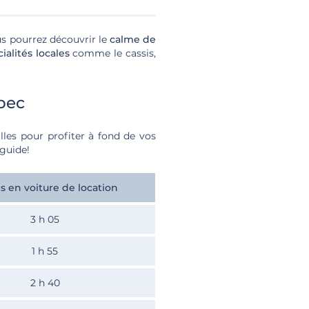
us pourrez découvrir le
calme de
ialités locales
comme le cassis,
ébec
illes pour profiter à fond de vos
 guide!
 en voiture de location
3 h 05
1 h 55
2 h 40