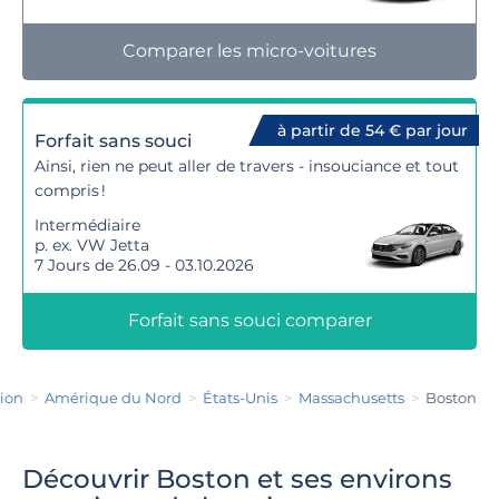
Comparer les micro-voitures
à partir de 54 € par jour
Forfait sans souci
Ainsi, rien ne peut aller de travers - insouciance et tout
compris !
Intermédiaire
p. ex. VW Jetta
7 Jours de 26.09 - 03.10.2026
Forfait sans souci comparer
tion
Amérique du Nord
États-Unis
Massachusetts
Boston
Découvrir Boston et ses environs