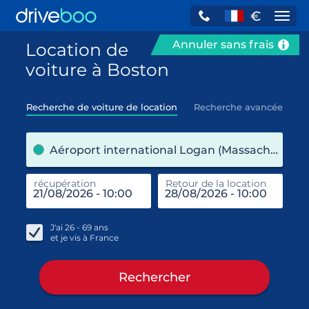
€
Navi
Annuler sans frais
Location de
voiture à Boston
Recherche de voiture de location
Recherche avancée
pre
Aéroport international Logan (Massachusetts / États-Unis)
récupération
Retour de la location
end
réc
J'ai
26 - 69
ans
et je vis à
France
Rechercher