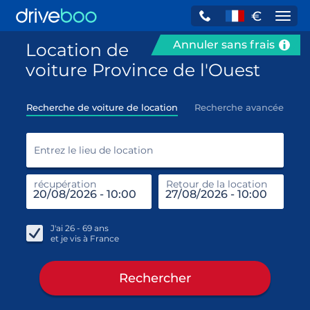
€
Navi
Annuler sans frais
Location de
voiture Province de l'Ouest
Recherche de voiture de location
Recherche avancée
Entr
Entrez le lieu de location
récupération
Retour de la location
end
réc
J'ai
26 - 69
ans
et je vis à
France
Rechercher