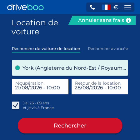
€
Navi
Annuler sans frais
Location de
voiture
Recherche de voiture de location
Recherche avancée
pre
York (Angleterre du Nord-Est / Royaume-Uni)
récupération
Retour de la location
end
réc
J'ai
26 - 69
ans
et je vis à
France
Rechercher