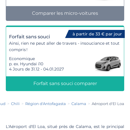
Comparer les micro-voitures
à partir de 33 € par jour
Forfait sans souci
Ainsi, rien ne peut aller de travers - insouciance et tout
compris !
Economique
p. ex. Hyundai i10
4 Jours de 31.12 - 04.01.2027
Forfait sans souci comparer
Sud
Chili
Région d'Antofagasta
Calama
Aéroport d'El Loa
L'Aéroport d'El Loa, situé près de Calama, est le principal