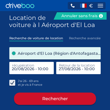
€
Navi
Annuler sans frais
Location de
voiture à l Aéroport d'El Loa
Recherche de voiture de location
Recherche avancée
pre
Aéroport d'El Loa (Région d'Antofagasta / Chili)
récupération
Retour de la location
end
réc
J'ai
26 - 69
ans
et je vis à
France
Rechercher