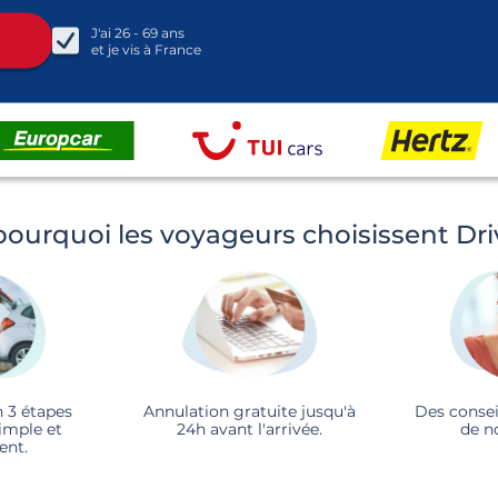
J'ai
26 - 69
ans
et je vis à
France
pourquoi les voyageurs choisissent Dr
n 3 étapes
Annulation gratuite jusqu'à
Des consei
imple et
24h avant l'arrivée.
de n
ent.