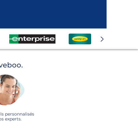
iveboo.
ls personnalisés
os experts.