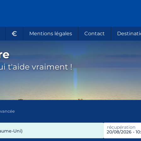
€
Mentions légales
Contact
Destinati
re
i t'aide vraiment !
avancée
récupération
aume-Uni)