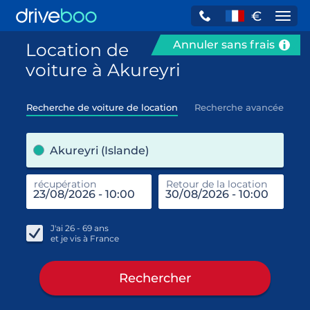
€
Navi
Annuler sans frais
Location de
voiture à Akureyri
Recherche de voiture de location
Recherche avancée
pre
Akureyri (Islande)
récupération
Retour de la location
end
réc
J'ai
26 - 69
ans
et je vis à
France
Rechercher