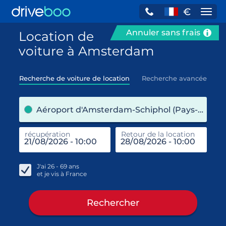
€
Navi
Annuler sans frais
Location de
voiture à Amsterdam
Recherche de voiture de location
Recherche avancée
pre
Aéroport d'Amsterdam-Schiphol (Pays-Bas)
récupération
Retour de la location
end
réc
J'ai
26 - 69
ans
et je vis à
France
Rechercher