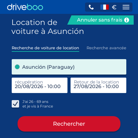
€
Navi
Annuler sans frais
Location de
voiture à Asunción
Recherche de voiture de location
Recherche avancée
pre
Asunción (Paraguay)
récupération
Retour de la location
end
réc
J'ai
26 - 69
ans
et je vis à
France
Rechercher