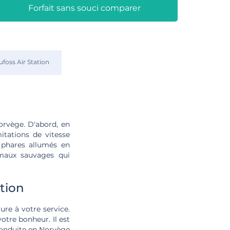
Forfait sans souci comparer
foss Air Station
orvège. D'abord, en
itations de vitesse
s phares allumés en
maux sauvages qui
ation
ure à votre service.
tre bonheur. Il est
conduite en Norvège