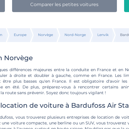
Comparer les petites voitures
on
Europe
Norvège
Nord-Norge
Lenvik
Bardu
n Norvège
ques différences majeures entre la conduite en France et en N
ouler à droite et doubler à gauche, comme en France. Les lim
être plus basses qu'en France. Il est obligatoire d'avoir le
en été. De plus, préparez-vous à rencontrer certains ani
 la route sans prévenir. Soyez donc toujours vigilant !
 location de voiture à Bardufoss Air St
dufoss, vous trouverez plusieurs entreprises de location de voit
 une voiture compacte, une berline ou un SUV, vous trouverez vo
rver à l'avance, surtout en haute saison. N'oubliez pas que la 