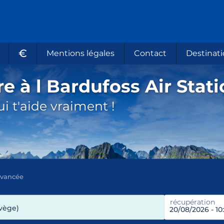
€
Mentions légales
Contact
Destinati
e à l Bardufoss Air Stat
i t'aide vraiment !
avancée
récupération
rvège)