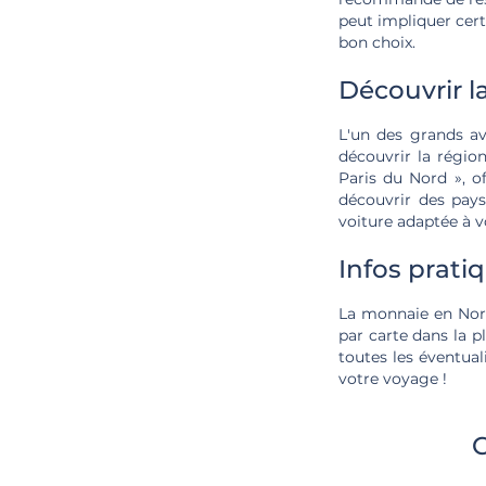
peut impliquer cert
bon choix.
Découvrir l
L'un des grands av
découvrir la régio
Paris du Nord », of
découvrir des pays
voiture adaptée à v
Infos prati
La monnaie en Norv
par carte dans la p
toutes les éventual
votre voyage !
C