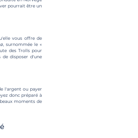
ver pourrait être un
'elle vous offre de
msø, surnommée le «
oute des Trolls pour
s de disposer d'une
e l'argent ou payer
soyez donc préparé à
les beaux moments de
té