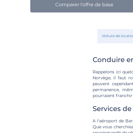
Comparer l'offre de base
Voiture de locati
Conduire e
Rappelons ici quel
Norvège, il faut r
peuvent cependant 
permanence, même 
pourraient franchir
Services de
A l'aéroport de Bar
Que vous cherchiez
recommandé de rése