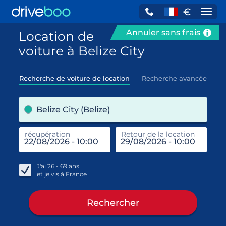
€
Navi
Annuler sans frais
Location de
voiture à Belize City
Recherche de voiture de location
Recherche avancée
pre
Belize City (Belize)
récupération
Retour de la location
end
réc
J'ai
26 - 69
ans
et je vis à
France
Rechercher