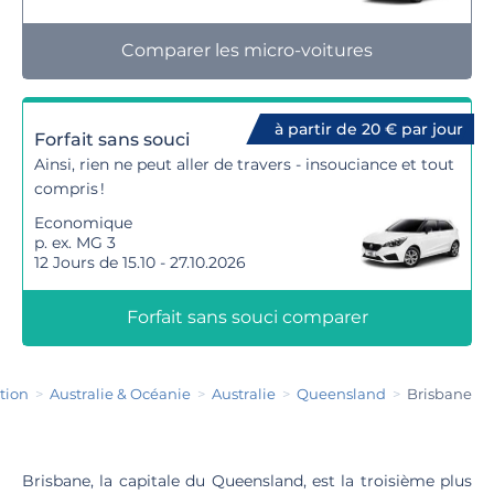
Comparer les micro-voitures
à partir de 20 € par jour
Forfait sans souci
Ainsi, rien ne peut aller de travers - insouciance et tout
compris !
Economique
p. ex. MG 3
12 Jours de 15.10 - 27.10.2026
Forfait sans souci comparer
ation
Australie & Océanie
Australie
Queensland
Brisbane
Brisbane, la capitale du Queensland, est la troisième plus