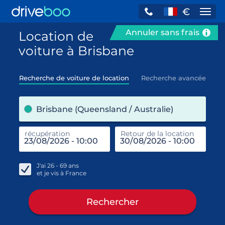
€
Navi
Annuler sans frais
Location de
voiture à Brisbane
Recherche de voiture de location
Recherche avancée
pre
Brisbane (Queensland / Australie)
récupération
Retour de la location
end
réc
J'ai
26 - 69
ans
et je vis à
France
Rechercher