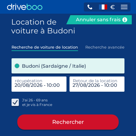
€
Navi
Annuler sans frais
Location de
voiture à Budoni
Recherche de voiture de location
Recherche avancée
pre
Budoni (Sardaigne / Italie)
récupération
Retour de la location
end
réc
J'ai
26 - 69
ans
et je vis à
France
Rechercher