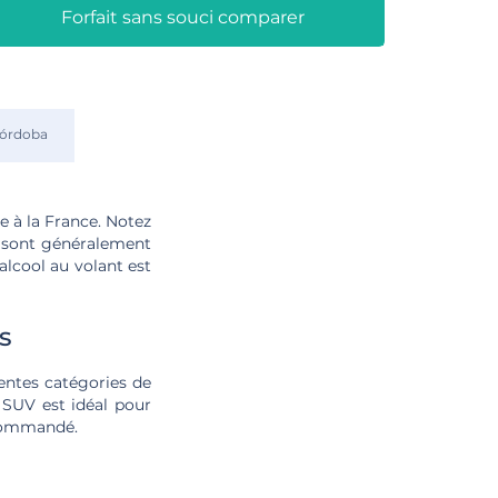
Forfait sans souci comparer
órdoba
 à la France. Notez
se sont généralement
alcool au volant est
s
rentes catégories de
n SUV est idéal pour
ecommandé.