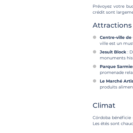
Prévoyez votre bud
crédit sont largeme
Attractions
Centre-ville d
ville est un mus
Jesuit Block
: D
monuments histo
Parque Sarmie
promenade rela
Le Marché Arti
produits aliment
Climat
Córdoba bénéficie 
Les étés sont chaud