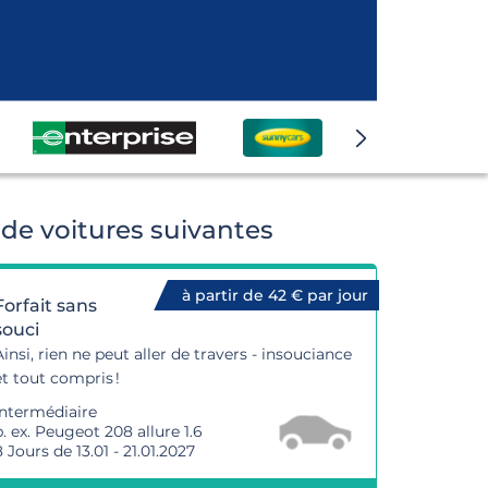
de voitures suivantes
à partir de 42 € par jour
Forfait sans
souci
Ainsi, rien ne peut aller de travers - insouciance
et tout compris !
Intermédiaire
p. ex. Peugeot 208 allure 1.6
8 Jours de 13.01 - 21.01.2027