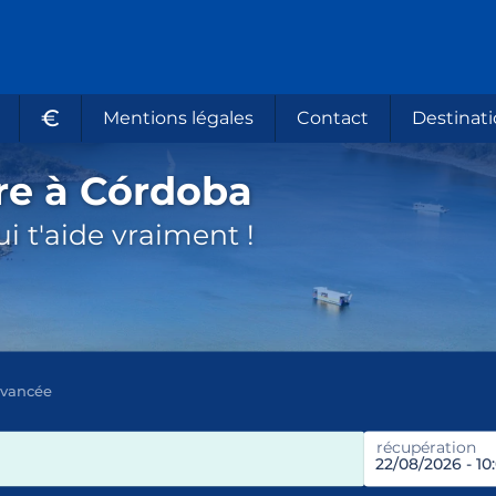
€
Mentions légales
Contact
Destinati
re à Córdoba
i t'aide vraiment !
avancée
récupération