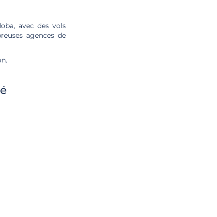
doba, avec des vols
mbreuses agences de
on.
té