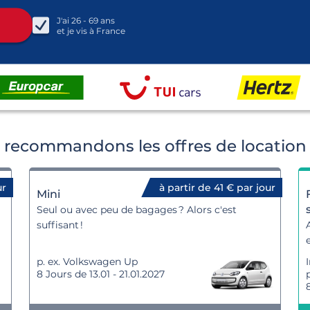
J'ai
26 - 69
ans
et je vis à
France
recommandons les offres de location 
ur
à partir de 41 € par jour
Mini
Seul ou avec peu de bagages ? Alors c'est
suffisant !
p. ex. Volkswagen Up
8 Jours de 13.01 - 21.01.2027