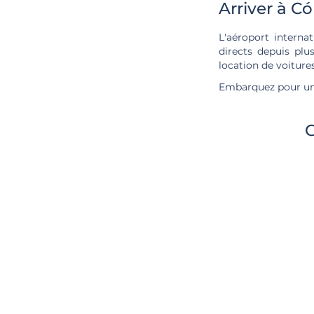
Arriver à C
L'aéroport interna
directs depuis plu
location de voitur
Embarquez pour une
C