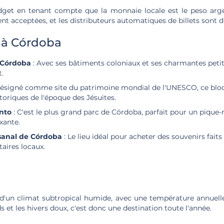
get en tenant compte que la monnaie locale est le peso arge
nt acceptées, et les distributeurs automatiques de billets sont d
 à Córdoba
e Córdoba
: Avec ses bâtiments coloniaux et ses charmantes petite
t.
ésigné comme site du patrimoine mondial de l'UNESCO, ce bloc
riques de l'époque des Jésuites.
nto
: C'est le plus grand parc de Córdoba, parfait pour un pique
xante.
sanal de Córdoba
: Le lieu idéal pour acheter des souvenirs faits
aires locaux.
d'un climat subtropical humide, avec une température annuel
s et les hivers doux, c'est donc une destination toute l'année.