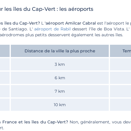
 les îles du Cap-Vert : les aéroports
s îles du Cap-Vert?
L
'aéroport Amilcar Cabral
est l'aéroport le
e de Santiago. L'
aéroport de Rabil
dessert l'île de Boa Vista. L
aérodromes plus petits desservent également les autres îles.
Distance de la ville la plus proche
Tem
3 km
6 km
7 km
10 km
la France et les îles du Cap-Vert?
Non, généralement, vous devr
rt.