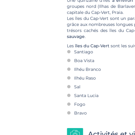
Une quinzaine d'îles
à environ
groupes nord (Ilhas de Barlaven
capitale du Cap-Vert, Praia.
Les îles du Cap-Vert sont un pa
grâce aux nombreuses longues pla
trésors cachés des îles du Cap
sauvage
.
Les
îles du Cap-Vert
sont les sui
Santiago
Boa Vista
Ilhéu Branco
Ilhéu Raso
Sal
Santa Lucia
Fogo
Bravo
Activités et v