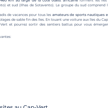
 460 km au large de la côte ouest africaine
forment les îles 
to) et sud (Ilhas de Sotavento). Le groupe du sud comprend l'
radis de vacances pour tous les
amateurs de sports nautiques
e
ges de sable fin des îles. En louant une voiture aux îles du Cap
-Vert et pourrez sortir des sentiers battus pour vous émerge
vantes:
isites au Cap-Vert