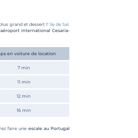
 plus grand et dessert l'
île de Sal
.
'
aéroport international Cesaria-
ps en voiture de location
7 min
11 min
12 min
16 min
ez faire une
escale au Portugal