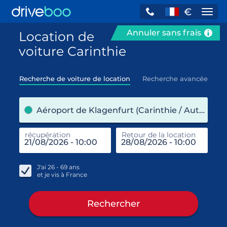
€
Navi
Annuler sans frais
Location de
voiture Carinthie
Recherche de voiture de location
Recherche avancée
pre
Aéroport de Klagenfurt (Carinthie / Autriche)
récupération
Retour de la location
end
réc
J'ai
26 - 69
ans
et je vis à
France
Rechercher