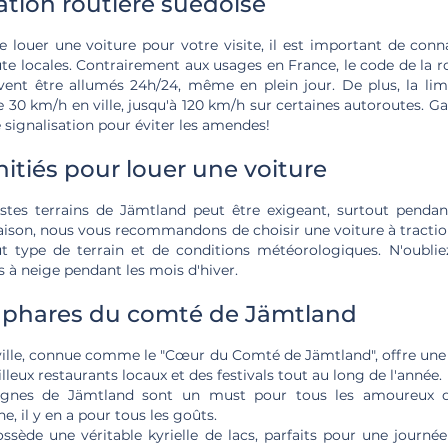
tion routière suédoise
e louer une voiture pour votre visite, il est important de conn
ute locales. Contrairement aux usages en France, le code de la r
vent être allumés 24h/24, même en plein jour. De plus, la limi
30 km/h en ville, jusqu'à 120 km/h sur certaines autoroutes. Ga
 signalisation pour éviter les amendes!
nitiés pour louer une voiture
stes terrains de Jämtland peut être exigeant, surtout pendan
raison, nous vous recommandons de choisir une voiture à tractio
ut type de terrain et de conditions météorologiques. N'oubliez
 à neige pendant les mois d'hiver.
s phares du comté de Jämtland
ville, connue comme le "Cœur du Comté de Jämtland", offre une
lleux restaurants locaux et des festivals tout au long de l'année.
nes de Jämtland sont un must pour tous les amoureux de
e, il y en a pour tous les goûts.
sède une véritable kyrielle de lacs, parfaits pour une journé