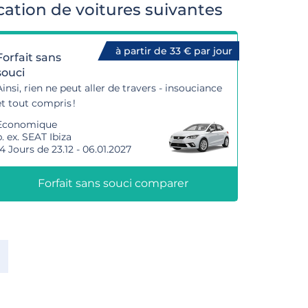
ation de voitures suivantes
à partir de 33 € par jour
Forfait sans
souci
Ainsi, rien ne peut aller de travers - insouciance
et tout compris !
Economique
p. ex. SEAT Ibiza
14 Jours de 23.12 - 06.01.2027
Forfait sans souci comparer