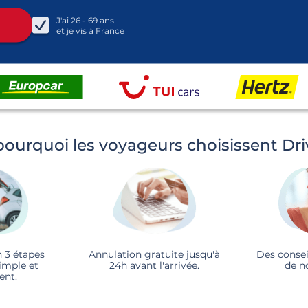
J'ai
26 - 69
ans
et je vis à
France
pourquoi les voyageurs choisissent Dr
n 3 étapes
Annulation gratuite jusqu'à
Des consei
imple et
24h avant l'arrivée.
de n
ent.