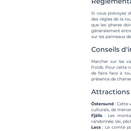
Réglementa
Si vous prévoyez d
des règles de la ro
que les phares doi
généralement entre 
sur les panneaux de
Conseils d'i
Marcher sur les va
froids. Pour cette 
de faire face à to
présence de chaînes
Attraction
Östersund
: Cette 
culturels, de mervei
Fjälls
: Les montag
randonnée, ski, pêch
Lacs
: Le comté pos