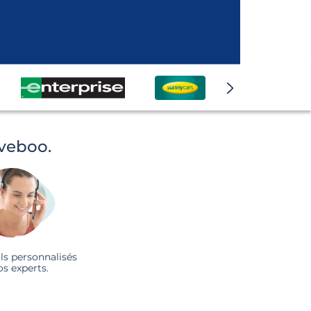
iveboo.
ls personnalisés
os experts.