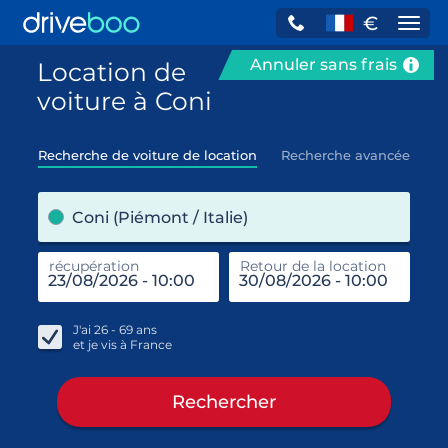
€
Navi
Annuler sans frais
Location de
voiture à Coni
Recherche de voiture de location
Recherche avancée
pre
Coni (Piémont / Italie)
récupération
Retour de la location
end
réc
J'ai
26 - 69
ans
et je vis à
France
Rechercher