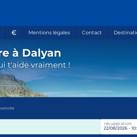
€
Mentions légales
Contact
Destinati
re à Dalyan
i t'aide vraiment !
avancée
récupération