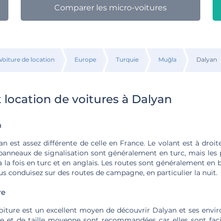
Comparer les micro-voitures
Voiture de location
Europe
Turquie
Muğla
Dalyan
 location de voitures à Dalyan
n
n est assez différente de celle en France. Le volant est à droi
 panneaux de signalisation sont généralement en turc, mais les
 à la fois en turc et en anglais. Les routes sont généralement en 
s conduisez sur des routes de campagne, en particulier la nuit.
re
oiture est un excellent moyen de découvrir Dalyan et ses envir
 et de taille moyenne sont recommandées car elles sont faci