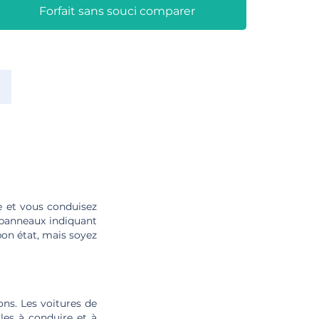
Forfait sans souci comparer
te et vous conduisez
 panneaux indiquant
bon état, mais soyez
ons. Les voitures de
les à conduire et à