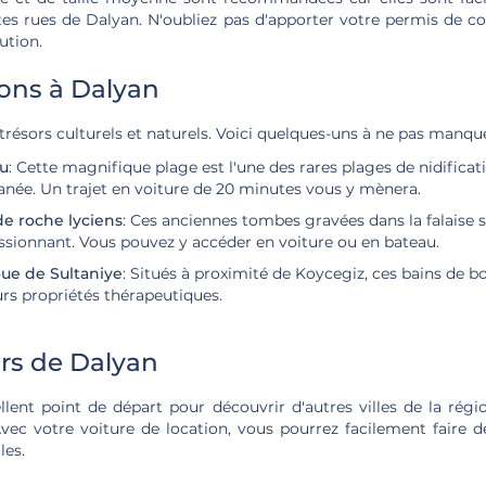
tes rues de Dalyan. N'oubliez pas d'apporter votre permis de c
ution.
ions à Dalyan
résors culturels et naturels. Voici quelques-uns à ne pas manque
zu
: Cette magnifique plage est l'une des rares plages de nidificat
anée. Un trajet en voiture de 20 minutes vous y mènera.
e roche lyciens
: Ces anciennes tombes gravées dans la falaise 
sionnant. Vous pouvez y accéder en voiture ou en bateau.
oue de Sultaniye
: Situés à proximité de Koycegiz, ces bains de b
urs propriétés thérapeutiques.
rs de Dalyan
llent point de départ pour découvrir d'autres villes de la rég
vec votre voiture de location, vous pourrez facilement faire d
les.