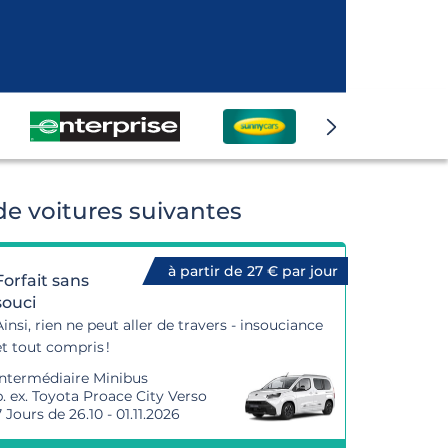
e voitures suivantes
à partir de 27 € par jour
Forfait sans
souci
Ainsi, rien ne peut aller de travers - insouciance
et tout compris !
Intermédiaire Minibus
p. ex. Toyota Proace City Verso
7 Jours de 26.10 - 01.11.2026