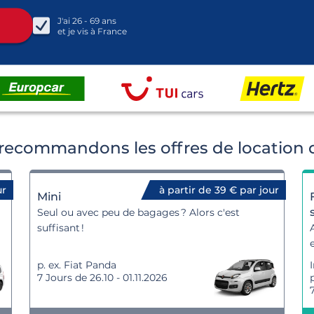
J'ai
26 - 69
ans
et je vis à
France
recommandons les offres de location d
ur
à partir de 39 € par jour
Mini
Seul ou avec peu de bagages ? Alors c'est
suffisant !
p. ex. Fiat Panda
7 Jours de 26.10 - 01.11.2026