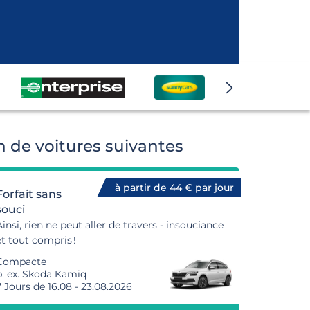
 de voitures suivantes
à partir de 44 € par jour
Forfait sans
souci
Ainsi, rien ne peut aller de travers - insouciance
et tout compris !
Compacte
p. ex. Skoda Kamiq
7 Jours de 16.08 - 23.08.2026