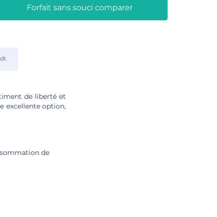
Forfait sans souci comparer
dt
iment de liberté et
ne excellente option,
onsommation de