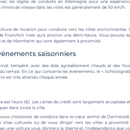
 avec les règles de conduite en Allemagne pour une expérienc
a limite de vitesse dans les villes est généralement de 50 km/h.
oiture de location pour conduire vers les villes environnantes. 
de Francfort n'est qu'à environ une demi-heure. Vous pouvez ég
n et de Mannheim qui sont également à proximité.
événements saisonniers
imat tempéré, avec des étés agréablement chauds et des hiver
du temps. En ce qui concerne les événements, le « Schlossgrabe
re est très attendu chaque année.
le est l'euro (€). Les cartes de crédit sont largement acceptées e
es dans toute la ville.
 vous choisissiez de conduire dans le cœur animé de Darmstad
sites culturels ou de vous diriger vers les villes à proximit
uer une voiture vous donnera la liberté et l'indépendance que v