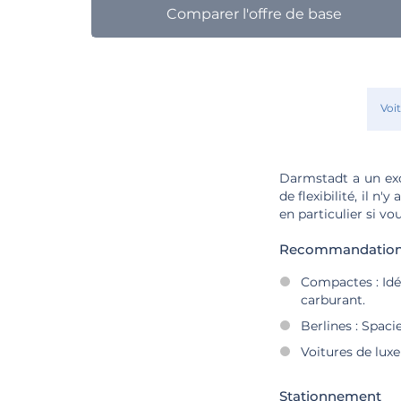
Comparer l'offre de base
Voi
Darmstadt a un exc
de flexibilité, il n
en particulier si vo
Recommandations 
Compactes : Idé
carburant.
Berlines : Spaci
Voitures de lux
Stationnement