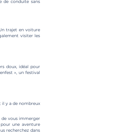
e de conduite sans
Un trajet en voiture
alement visiter les
s doux, idéal pour
nfest », un festival
t il y a de nombreux
t, de vous immerger
é pour une aventure
ous recherchez dans