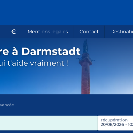
€
Mentions légales
Contact
Destinati
ure à Darmstadt
i t'aide vraiment !
avancée
récupération