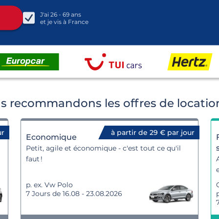
J'ai
26 - 69
ans
et je vis à
France
 recommandons les offres de location
ur
à partir de 29 € par jour
Economique
Petit, agile et économique - c'est tout ce qu'il
faut !
p. ex. Vw Polo
7 Jours de 16.08 - 23.08.2026