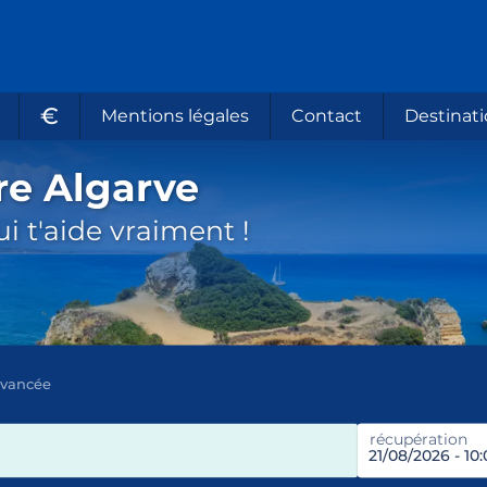
€
Mentions légales
Contact
Destinati
re Algarve
i t'aide vraiment !
avancée
récupération