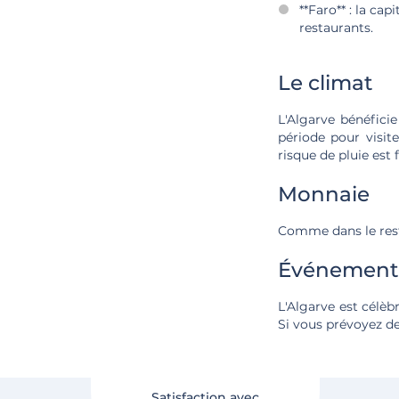
**Faro** : la cap
restaurants.
Le climat
L'Algarve bénéfici
période pour visit
risque de pluie est f
Monnaie
Comme dans le reste
Événements
L'Algarve est célèb
Si vous prévoyez de
Satisfaction avec