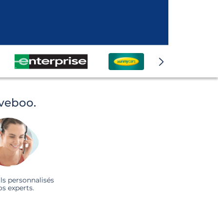
iveboo.
ls personnalisés
os experts.