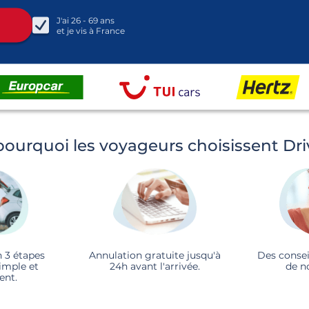
J'ai
26 - 69
ans
et je vis à
France
pourquoi les voyageurs choisissent Dr
n 3 étapes
Annulation gratuite jusqu'à
Des consei
imple et
24h avant l'arrivée.
de n
ent.