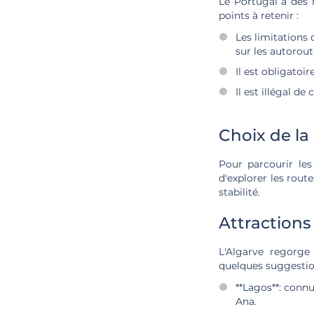
Le Portugal a des r
points à retenir :
Les limitations 
sur les autorout
Il est obligatoir
Il est illégal de
Choix de la
Pour parcourir les
d'explorer les rout
stabilité.
Attraction
L'Algarve regorge
quelques suggestion
**Lagos**: connu
Ana.