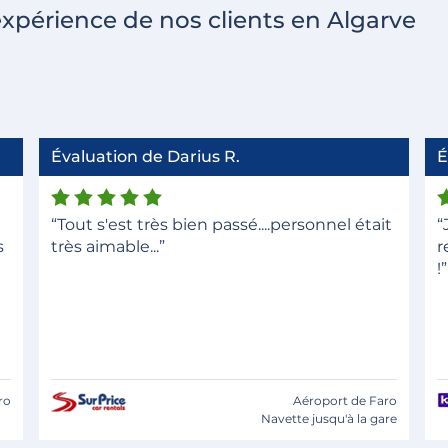
expérience de nos clients en Algarve
Évaluation de Darius R.
É
“Tout s'est très bien passé....personnel était
“
s
très aimable...”
r
!”
ro
Aéroport de Faro
Navette jusqu'à la gare