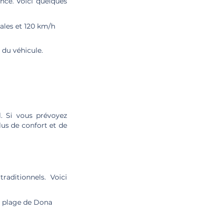
ance. Voici quelques
nales et 120 km/h
e du véhicule.
l. Si vous prévoyez
lus de confort et de
aditionnels. Voici
la plage de Dona