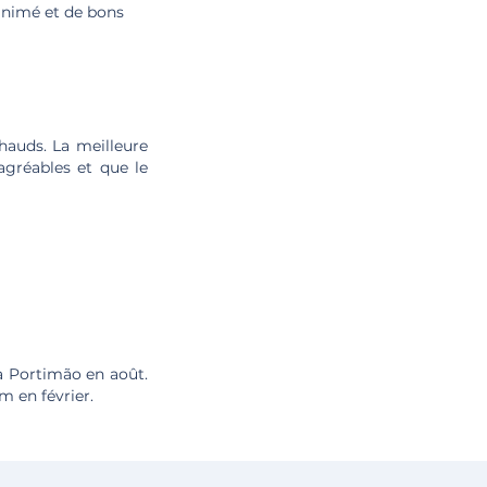
e animé et de bons
hauds. La meilleure
agréables et que le
 à Portimão en août.
m en février.