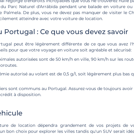
bal regorge d'endroits incroyables que vous ne trouverez nulle pa
 du Parc Naturel d'Arrábida pendant une balade en voiture ou e
 de Palmela. De plus, vous ne devez pas manquer de visiter le C
ilement atteindre avec votre voiture de location.
 Portugal : Ce que vous devez savoir
tugal peut être légèrement différente de ce que vous avez l'
eils pour que votre voyage en voiture soit agréable et sécurisé:
imales autorisées sont de 50 km/h en ville, 90 km/h sur les rout
toroutes.
émie autorisé au volant est de 0,5 g/l, soit légèrement plus bas 
iers sont communs au Portugal. Assurez-vous de toujours avoir d
crédit à disposition.
éhicule
iture de location dépendra grandement de vos projets de v
n bon choix pour explorer les villes tandis qu'un SUV serait idé