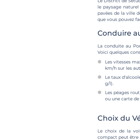
Le District de Setú
le paysage naturel
pavées de la ville
que vous pouvez fac
Conduire au
La conduite au Por
Voici quelques cons
Les vitesses max
km/h sur les au
Le taux d'alcool
g/l).
Les péages rout
ou une carte de 
Choix du V
Le choix de la vo
compact peut être u