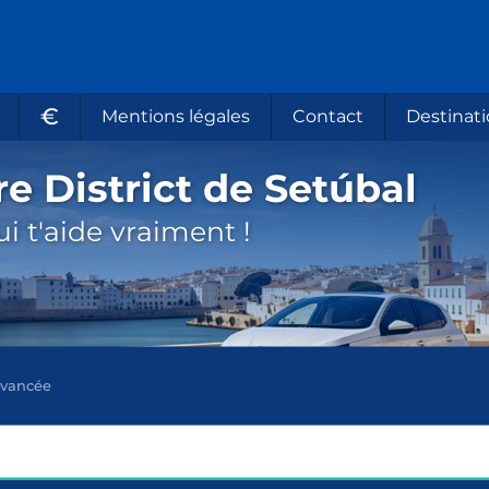
€
Mentions légales
Contact
Destinati
re District de Setúbal
i t'aide vraiment !
avancée