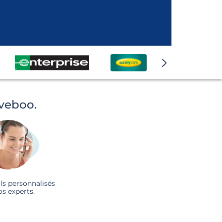
iveboo.
ls personnalisés
os experts.