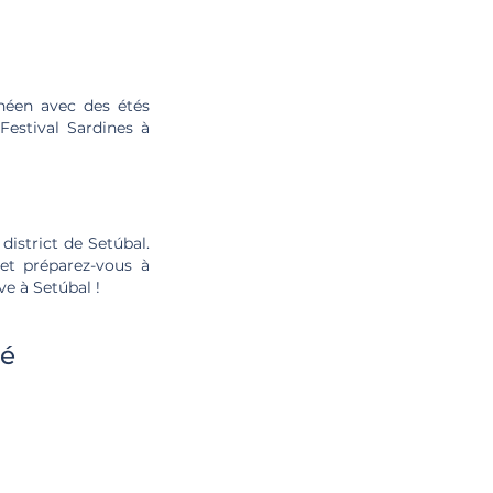
néen avec des étés
Festival Sardines à
district de Setúbal.
 et préparez-vous à
ve à Setúbal !
té