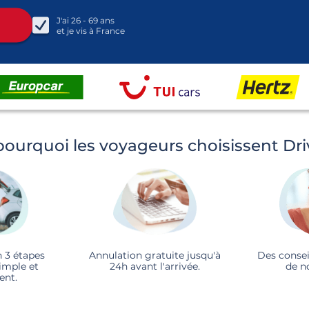
J'ai
26 - 69
ans
et je vis à
France
pourquoi les voyageurs choisissent Dr
n 3 étapes
Annulation gratuite jusqu'à
Des consei
imple et
24h avant l'arrivée.
de n
ent.