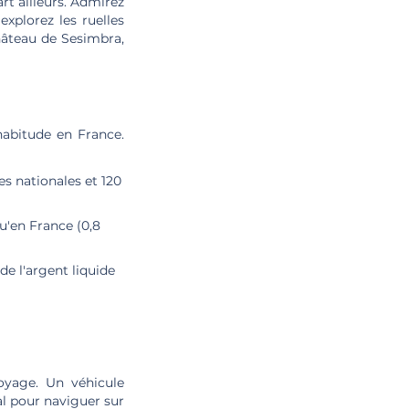
rt ailleurs. Admirez
xplorez les ruelles
hâteau de Sesimbra,
habitude en France.
es nationales et 120
qu'en France (0,8
e l'argent liquide
oyage. Un véhicule
al pour naviguer sur