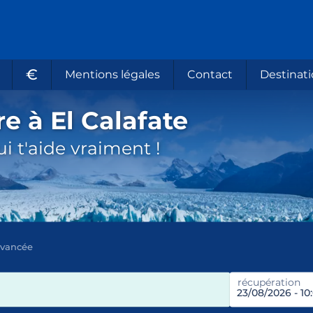
€
Mentions légales
Contact
Destinati
e à El Calafate
i t'aide vraiment !
avancée
récupération