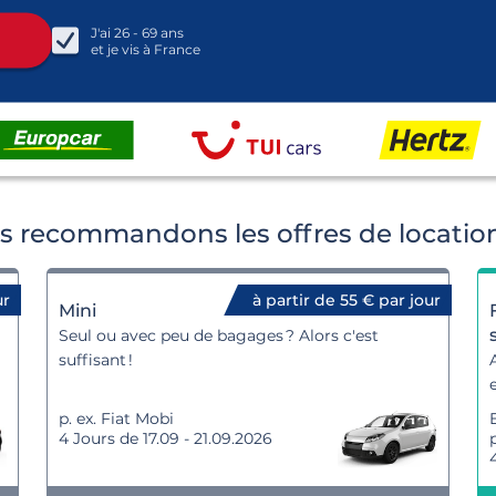
J'ai
26 - 69
ans
et je vis à
France
us recommandons les offres de location
ur
à partir de 55 € par jour
Mini
Seul ou avec peu de bagages ? Alors c'est
suffisant !
p. ex. Fiat Mobi
4 Jours de 17.09 - 21.09.2026