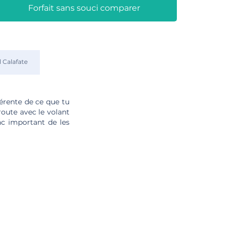
Forfait sans souci comparer
l Calafate
férente de ce que tu
route avec le volant
onc important de les