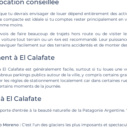
location conseillée
 que tu devrais envisager de louer dépend entièrement des activ
re compacte est idéale si tu comptes rester principalement en vill
omme moins.
révois de faire beaucoup de trajets hors route ou de visiter l
e voiture tout terrain ou un 4x4 est recommandé. Leur puissanc
aviguer facilement sur des terrains accidentés et de monter des
nt à El Calafate
El Calafate est généralement facile, surtout si tu loues une vo
mbreux parkings publics autour de la ville, y compris certains gr
ier les règles de stationnement localement car dans certaines ru
certains moments de la journée.
à El Calafate
 porte d'entrée à la beauté naturelle de la Patagonie Argentine. 
to Moreno :
C'est l'un des glaciers les plus imposants et spectac