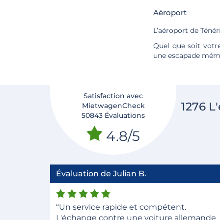
Aéroport
L’aéroport de Ténér
Quel que soit votr
une escapade mémo
Satisfaction avec
1276 L
MietwagenCheck
50843 Évaluations
4.8/5
Évaluation de Julian B.
“Un service rapide et compétent.
L'échange contre une voiture allemande