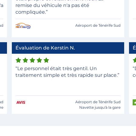
'a
remise du véhicule n'a pas été
compliquée.”
ud
Aéroport de Ténérife Sud
Évaluation de Kerstin N.
É
“Le personnel était très gentil. Un
“
traitement simple et très rapide sur place.”
c
ud
Aéroport de Ténérife Sud
re
Navette jusqu'à la gare