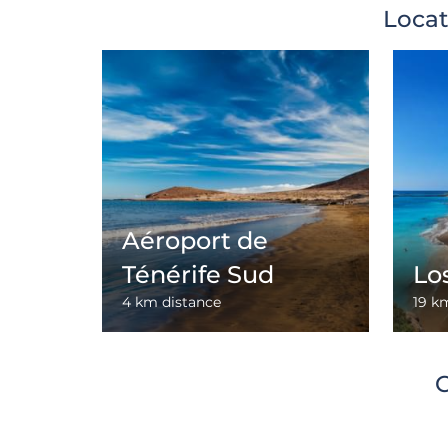
Locat
Aéroport de
Ténérife Sud
Lo
4 km distance
19 k
C