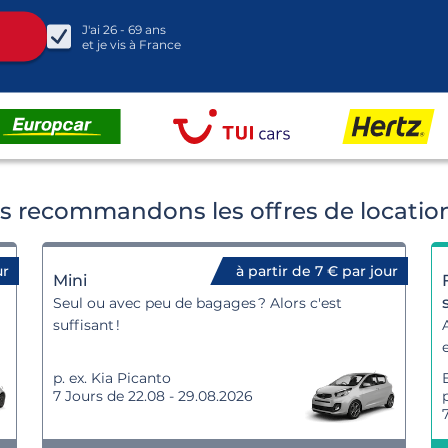
J'ai
26 - 69
ans
et je vis à
France
 recommandons les offres de location
ur
à partir de 7 € par jour
Mini
Seul ou avec peu de bagages ? Alors c'est
suffisant !
p. ex. Kia Picanto
7 Jours de 22.08 - 29.08.2026
p