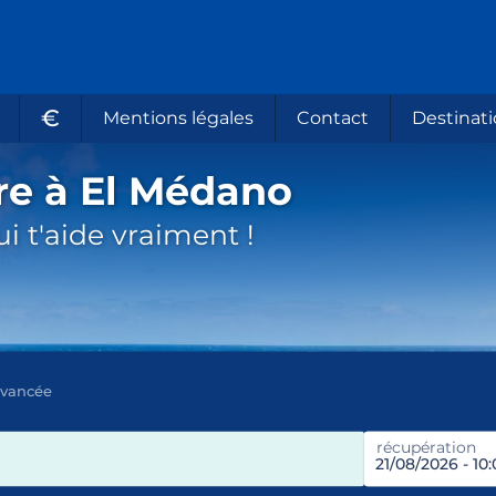
€
Mentions légales
Contact
Destinati
re à El Médano
i t'aide vraiment !
avancée
récupération