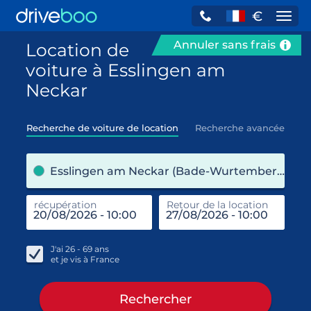
€
Navi
Annuler sans frais
Location de
voiture à Esslingen am
Neckar
Recherche de voiture de location
Recherche avancée
pre
Esslingen am Neckar (Bade-Wurtemberg / Allemagne)
récupération
Retour de la location
end
réc
J'ai
26 - 69
ans
et je vis à
France
Rechercher