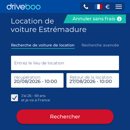
€
Navi
Annuler sans frais
Location de
voiture Estrémadure
Recherche de voiture de location
Recherche avancée
Entr
Entrez le lieu de location
récupération
Retour de la location
end
réc
J'ai
26 - 69
ans
et je vis à
France
Rechercher