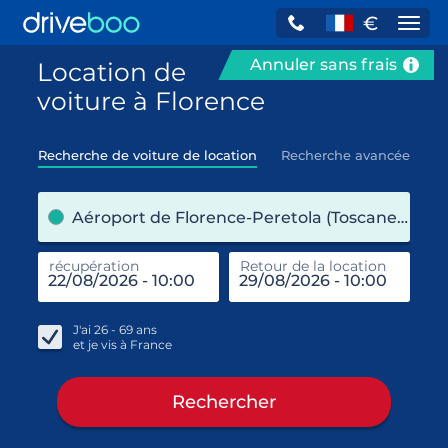
€
Navi
Annuler sans frais
Location de
voiture à Florence
Recherche de voiture de location
Recherche avancée
pre
Aéroport de Florence-Peretola (Toscane / Italie)
récupération
Retour de la location
end
réc
J'ai
26 - 69
ans
et je vis à
France
Rechercher