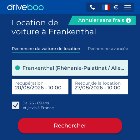
€
Navi
Annuler sans frais
Location de
voiture à Frankenthal
Recherche de voiture de location
Recherche avancée
pre
Frankenthal (Rhénanie-Palatinat / Allemagne)
récupération
Retour de la location
end
réc
J'ai
26 - 69
ans
et je vis à
France
Rechercher