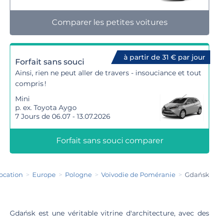
Comparer les petites voitures
à partir de 31 € par jour
Forfait sans souci
Ainsi, rien ne peut aller de travers - insouciance et tout
compris !
Mini
p. ex. Toyota Aygo
7 Jours de 06.07 - 13.07.2026
Forfait sans souci comparer
location
Europe
Pologne
Voïvodie de Poméranie
Gdańsk
Gdańsk est une véritable vitrine d'architecture, avec des