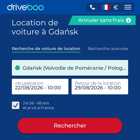
€
Navi
Annuler sans frais
Location de
voiture à Gdańsk
Recherche de voiture de location
Recherche avancée
pre
Gdańsk (Voïvodie de Poméranie / Pologne)
récupération
Retour de la location
end
réc
J'ai
26 - 69
ans
et je vis à
France
Rechercher