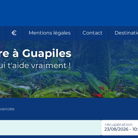
€
Mentions légales
Contact
Destinati
re à Guapiles
i t'aide vraiment !
avancée
récupération