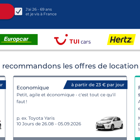
J'ai
26 - 69
ans
et je vis à
France
 recommandons les offres de location 
ur
à partir de 23 € par jour
Economique
Petit, agile et économique - c'est tout ce qu'il
faut !
p. ex. Toyota Yaris
10 Jours de 26.08 - 05.09.2026