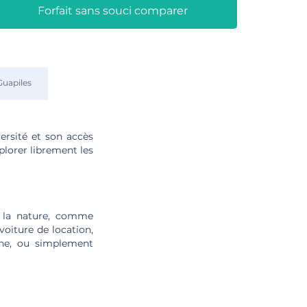
Forfait sans souci comparer
Guapiles
versité et son accès
plorer librement les
 la nature, comme
oiture de location,
une, ou simplement