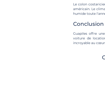
Le colon costarici
américain. Le clim
humide toute l'anné
Conclusion
Guapiles offre un
voiture de locatio
incroyable au cœur
C