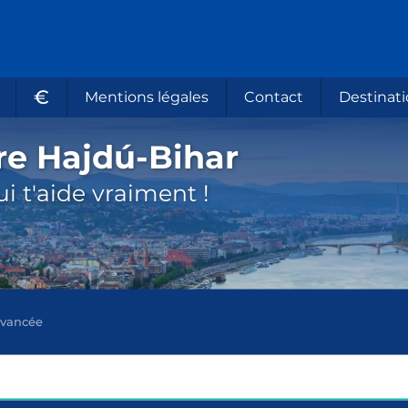
€
Mentions légales
Contact
Destinati
re Hajdú-Bihar
i t'aide vraiment !
avancée