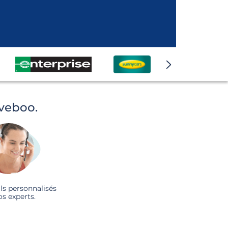
iveboo.
ls personnalisés
os experts.