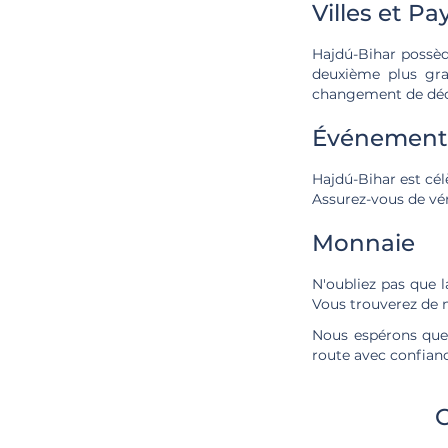
Villes et P
Hajdú-Bihar possèd
deuxième plus gra
changement de décor
Événements
Hajdú-Bihar est cél
Assurez-vous de vé
Monnaie
N'oubliez pas que l
Vous trouverez de n
Nous espérons que 
route avec confianc
C