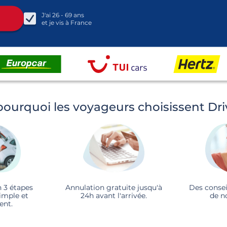
J'ai
26 - 69
ans
et je vis à
France
pourquoi les voyageurs choisissent Dr
n 3 étapes
Annulation gratuite jusqu'à
Des consei
imple et
24h avant l'arrivée.
de n
ent.