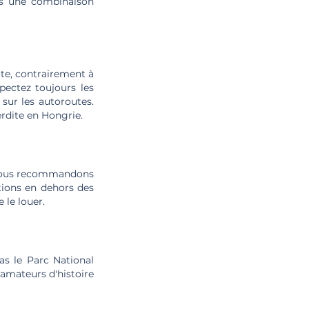
urs une combinaison
ite, contrairement à
pectez toujours les
sur les autoroutes.
erdite en Hongrie.
 nous recommandons
tions en dehors des
 le louer.
as le Parc National
 amateurs d'histoire