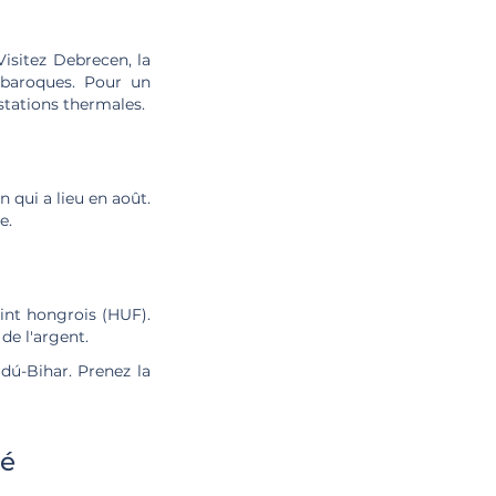
isitez Debrecen, la
 baroques. Pour un
stations thermales.
 qui a lieu en août.
e.
rint hongrois (HUF).
de l'argent.
dú-Bihar. Prenez la
té