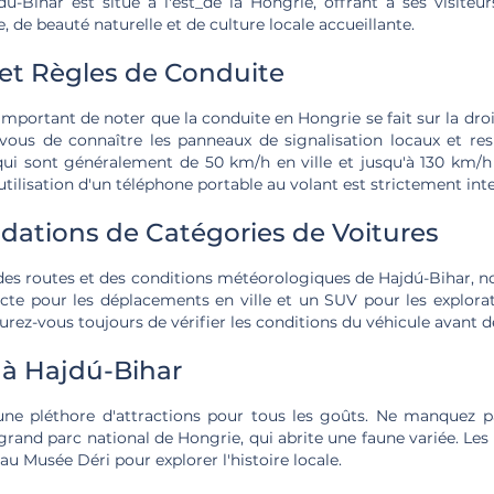
ú-Bihar est situé à l'est_de la Hongrie, offrant à ses visite
e, de beauté naturelle et de culture locale accueillante.
 et Règles de Conduite
t important de noter que la conduite en Hongrie se fait sur la dro
-vous de connaître les panneaux de signalisation locaux et res
 qui sont généralement de 50 km/h en ville et jusqu'à 130 km/h 
'utilisation d'un téléphone portable au volant est strictement int
tions de Catégories de Voitures
des routes et des conditions météorologiques de Hajdú-Bihar,
te pour les déplacements en ville et un SUV pour les explora
urez-vous toujours de vérifier les conditions du véhicule avant de
 à Hajdú-Bihar
une pléthore d'attractions pour tous les goûts. Ne manquez p
grand parc national de Hongrie, qui abrite une faune variée. Les
au Musée Déri pour explorer l'histoire locale.