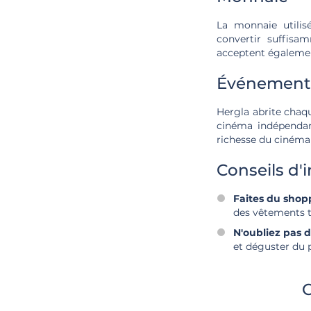
La monnaie utilis
convertir suffis
acceptent également
Événements
Hergla abrite chaqu
cinéma indépendant
richesse du cinéma
Conseils d'i
Faites du shop
des vêtements t
N'oubliez pas d
et déguster du 
C