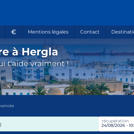
€
Mentions légales
Contact
Destinati
re à Hergla
i t'aide vraiment !
avancée
récupération
)