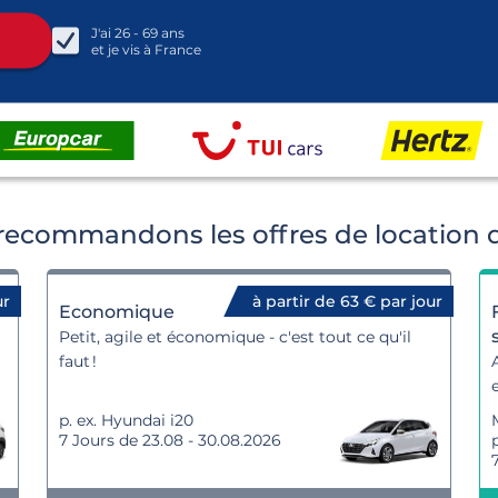
J'ai
26 - 69
ans
et je vis à
France
recommandons les offres de location d
ur
à partir de 63 € par jour
Economique
Petit, agile et économique - c'est tout ce qu'il
faut !
p. ex. Hyundai i20
7 Jours de 23.08 - 30.08.2026