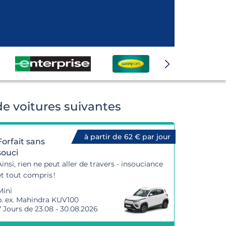
e voitures suivantes
à partir de 62 € par jour
Forfait sans
souci
Ainsi, rien ne peut aller de travers - insouciance
et tout compris !
Mini
p. ex. Mahindra KUV100
7 Jours de 23.08 - 30.08.2026