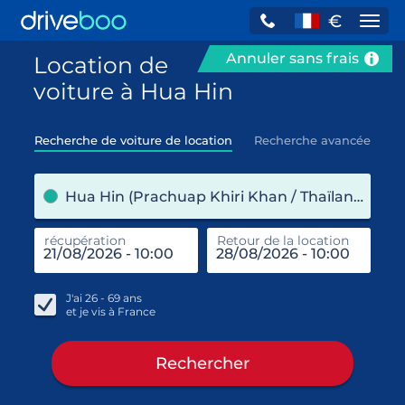
€
Navi
Annuler sans frais
Location de
voiture à Hua Hin
Recherche de voiture de location
Recherche avancée
pre
Hua Hin (Prachuap Khiri Khan / Thaïlande)
récupération
Retour de la location
end
réc
J'ai
26 - 69
ans
et je vis à
France
Rechercher