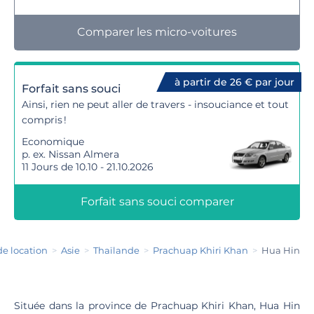
Comparer les micro-voitures
à partir de 26 € par jour
Forfait sans souci
Ainsi, rien ne peut aller de travers - insouciance et tout
compris !
Economique
p. ex. Nissan Almera
11 Jours de 10.10 - 21.10.2026
Forfait sans souci comparer
de location
Asie
Thaïlande
Prachuap Khiri Khan
Hua Hin
Située dans la province de Prachuap Khiri Khan, Hua Hin