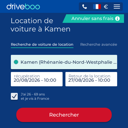
€
Navi
Annuler sans frais
Location de
voiture à Kamen
Recherche de voiture de location
Recherche avancée
pre
Kamen (Rhénanie-du-Nord-Westphalie / Allemagne)
récupération
Retour de la location
end
réc
J'ai
26 - 69
ans
et je vis à
France
Rechercher