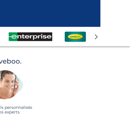
iveboo.
ls personnalisés
os experts.