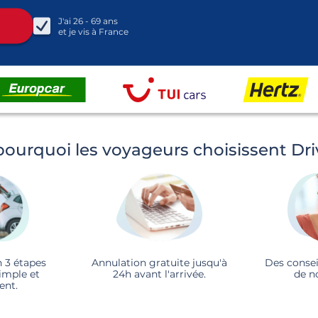
J'ai
26 - 69
ans
et je vis à
France
pourquoi les voyageurs choisissent Dr
n 3 étapes
Annulation gratuite jusqu'à
Des consei
imple et
24h avant l'arrivée.
de n
ent.