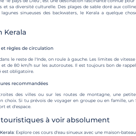
 "le pays de Dieu", est une destination fascinante connue pour 
es et sa diversité culturelle. Des plages de sable doré aux collin
 lagunes sinueuses des backwaters, le Kerala a quelque chos
n Kerala
 et règles de circulation
ns le reste de l'Inde, on roule à gauche. Les limites de vites
 et de 80 km/h sur les autoroutes. Il est toujours bon de rappel
 est obligatoire.
itures recommandées
étroites des villes ou sur les routes de montagne, une petit
on choix. Si tu prévois de voyager en groupe ou en famille, un
ort et d'espace.
 touristiques à voir absolument
Kerala
: Explore ces cours d'eau sinueux avec une maison-bateau 