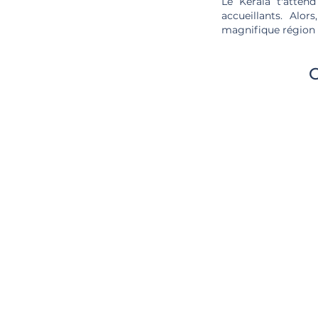
Le Kerala t'attend
accueillants. Alo
magnifique région d
C