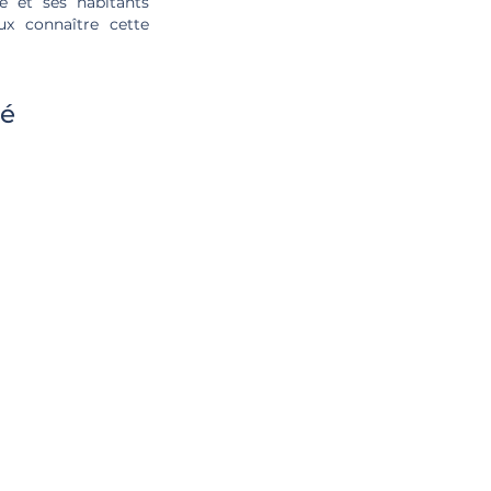
le et ses habitants
ux connaître cette
té