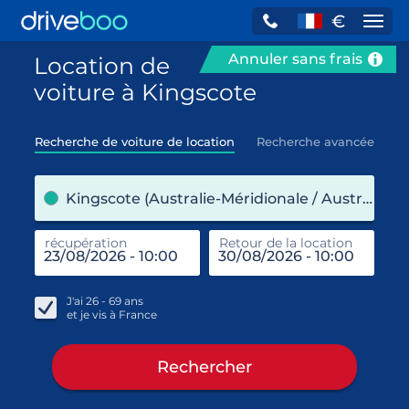
€
Navi
Annuler sans frais
Location de
voiture à Kingscote
Recherche de voiture de location
Recherche avancée
pre
Kingscote (Australie-Méridionale / Australie)
récupération
Retour de la location
end
réc
J'ai
26 - 69
ans
et je vis à
France
Rechercher