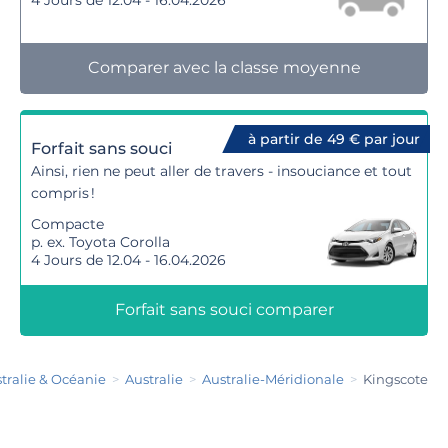
4 Jours de 12.04 - 16.04.2026
Comparer avec la classe moyenne
à partir de 49 € par jour
Forfait sans souci
Ainsi, rien ne peut aller de travers - insouciance et tout
compris !
Compacte
p. ex. Toyota Corolla
4 Jours de 12.04 - 16.04.2026
Forfait sans souci comparer
tralie & Océanie
Australie
Australie-Méridionale
Kingscote