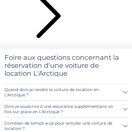
Foire aux questions concernant la
réservation d'une voiture de
location L'Arctique
Quand dois-je rendre la voiture de location en
L'Arctique ?
En principe, tu peux rendre la voiture de location à
n'importe quel moment de la journée. Il est seulement
Dois-je souscrire à une assurance supplémentaire un
important que tu ne rendes pas la voiture de location
fois sur place en L'Arctique ?
plus tard que le délai indiqué lors de la réservation.
Réserve de préférence l'assurance casco complète sans
franchise par notre intermédiaire. Ainsi, tu n'auras pas
Combien de temps ai-je pour annuler une voiture de
besoin de souscrire une autre assurance sur place.
location ?