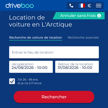
€
Navi
Annuler sans frais
Location de
voiture en L'Arctique
Recherche de voiture de location
Recherche avancée
Entr
Entrez le lieu de location
récupération
Retour de la location
end
réc
J'ai
26 - 69
ans
et je vis à
France
Rechercher