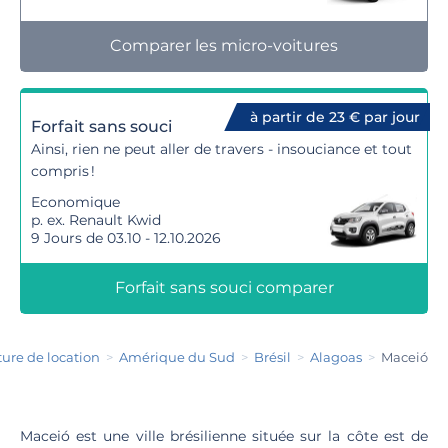
Comparer les micro-voitures
à partir de 23 € par jour
Forfait sans souci
Ainsi, rien ne peut aller de travers - insouciance et tout
compris !
Economique
p. ex. Renault Kwid
9 Jours de 03.10 - 12.10.2026
Forfait sans souci comparer
ture de location
Amérique du Sud
Brésil
Alagoas
Maceió
Maceió est une ville brésilienne située sur la côte est de