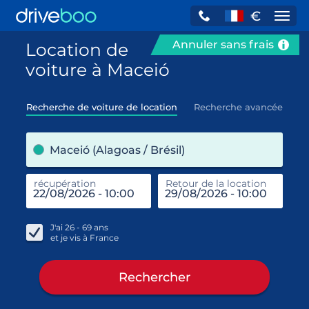
€
Navi
Annuler sans frais
Location de
voiture à Maceió
Recherche de voiture de location
Recherche avancée
pre
Maceió (Alagoas / Brésil)
récupération
Retour de la location
end
réc
J'ai
26 - 69
ans
et je vis à
France
Rechercher