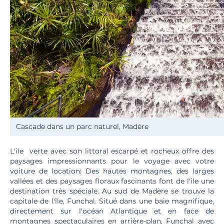
Cascade dans un parc naturel, Madère
L'île verte avec son littoral escarpé et rocheux offre des
paysages impressionnants pour le voyage avec votre
voiture de location: Des hautes montagnes, des larges
vallées et des paysages floraux fascinants font de l'île une
destination très spéciale. Au sud de Madère se trouve la
capitale de l'île, Funchal. Situé dans une baie magnifique,
directement sur l'océan Atlantique et en face de
montagnes spectaculaires en arrière-plan, Funchal avec