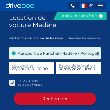
€
Navi
Annuler sans frais
Location de
voiture Madère
Recherche de voiture de location
Recherche avancée
pre
Aéroport de Funchal (Madère / Portugal)
récupération
Retour de la location
end
réc
J'ai
26 - 69
ans
et je vis à
France
Rechercher