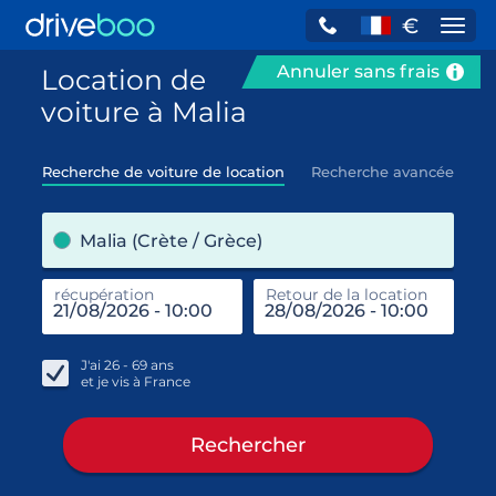
€
Navi
Annuler sans frais
Location de
voiture à Malia
Recherche de voiture de location
Recherche avancée
pre
Malia (Crète / Grèce)
récupération
Retour de la location
end
réc
J'ai
26 - 69
ans
et je vis à
France
Rechercher