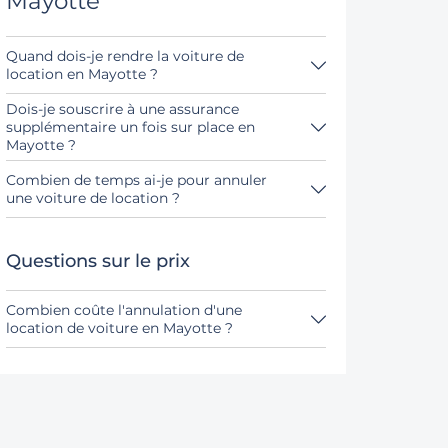
Mayotte
Quand dois-je rendre la voiture de
location en Mayotte ?
En principe, tu peux rendre la voiture de
Dois-je souscrire à une assurance
location à n'importe quel moment de la
journée. Il est seulement important que tu
supplémentaire un fois sur place en
ne rendes pas la voiture de location plus
Mayotte ?
tard que le délai indiqué lors de la
Réserve de préférence l'assurance casco
réservation.
complète sans franchise par notre
Combien de temps ai-je pour annuler
intermédiaire. Ainsi, tu n'auras pas besoin
une voiture de location ?
de souscrire une autre assurance sur place.
Tu as jusqu'à 24 heures avant la location
pour annuler, pendant les heures
d'ouverture de Driveboo.
Questions sur le prix
Combien coûte l'annulation d'une
location de voiture en Mayotte ?
Jusqu'à 24 heures avant la location,
l'annulation pendant les heures d'ouverture
de Driveboo ne coûte rien.