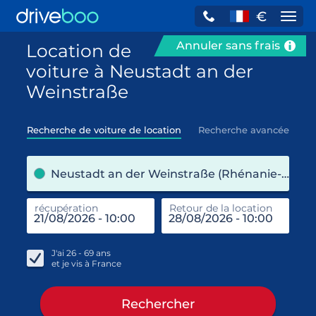
€
Navi
Annuler sans frais
Location de
voiture à Neustadt an der
Weinstraße
Recherche de voiture de location
Recherche avancée
pre
Neustadt an der Weinstraße (Rhénanie-Palatinat / Allemagne)
récupération
Retour de la location
end
réc
J'ai
26 - 69
ans
et je vis à
France
Rechercher