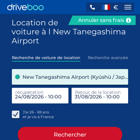
€
Navi
Annuler sans frais
Location de
voiture à l New Tanegashima
Airport
Recherche de voiture de location
Recherche avancée
pre
New Tanegashima Airport (Kyūshū / Japon)
récupération
Retour de la location
end
réc
J'ai
26 - 69
ans
et je vis à
France
Rechercher