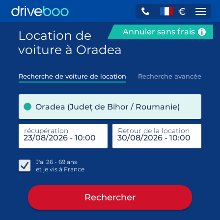
€
Navi
Annuler sans frais
Location de
voiture à Oradea
Recherche de voiture de location
Recherche avancée
pre
Oradea (Județ de Bihor / Roumanie)
récupération
Retour de la location
end
réc
J'ai
26 - 69
ans
et je vis à
France
Rechercher