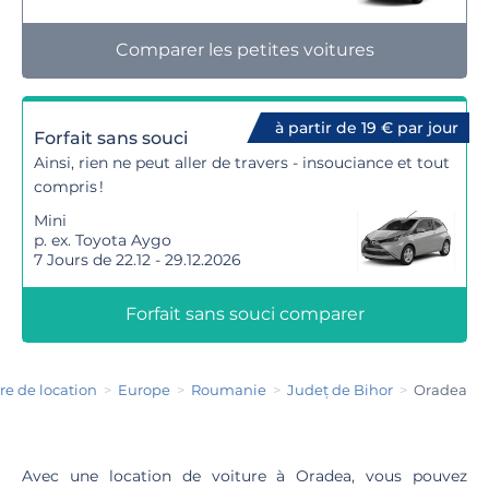
Comparer les petites voitures
à partir de 19 € par jour
Forfait sans souci
Ainsi, rien ne peut aller de travers - insouciance et tout
compris !
Mini
p. ex. Toyota Aygo
7 Jours de 22.12 - 29.12.2026
Forfait sans souci comparer
re de location
Europe
Roumanie
Județ de Bihor
Oradea
Avec une location de voiture à Oradea, vous pouvez