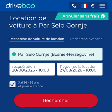
€
Navi
Annuler sans frais
Location de
voiture à Par Selo Gornje
Recherche de voiture de location
Recherche avancée
pre
Par Selo Gornje (Bosnie-Herzégovine)
récupération
Retour de la location
end
réc
J'ai
26 - 69
ans
et je vis à
France
Rechercher