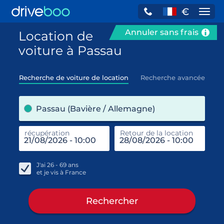
€
Navi
Annuler sans frais
Location de
voiture à Passau
Recherche de voiture de location
Recherche avancée
pre
Passau (Bavière / Allemagne)
récupération
Retour de la location
end
réc
J'ai
26 - 69
ans
et je vis à
France
Rechercher