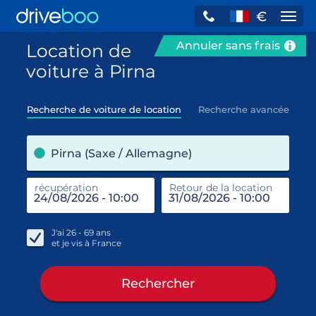
€
Navi
Annuler sans frais
Location de
voiture à Pirna
Recherche de voiture de location
Recherche avancée
pre
Pirna (Saxe / Allemagne)
récupération
Retour de la location
end
réc
J'ai
26 - 69
ans
et je vis à
France
Rechercher