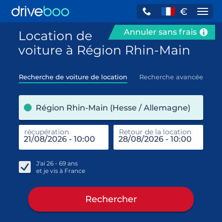
€
Navi
Annuler sans frais
Location de
voiture à Région Rhin-Main
Recherche de voiture de location
Recherche avancée
pre
Région Rhin-Main (Hesse / Allemagne)
récupération
Retour de la location
end
réc
J'ai
26 - 69
ans
et je vis à
France
Rechercher